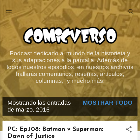
Ir al contenido principal
Podcast dedicado al mundo de la historieta y
sus adaptaciones a la pantalla. Además de
todos nuestros episodios, en nuestros archivos
hallarás comentarios, reseñas, artículos,
columnas, ¡y mucho más!
Mostrando las entradas
MOSTRAR TODO
E
de marzo, 2016
n
t
PC: Ep.108: Batman v Superman:
Dawn of Justice