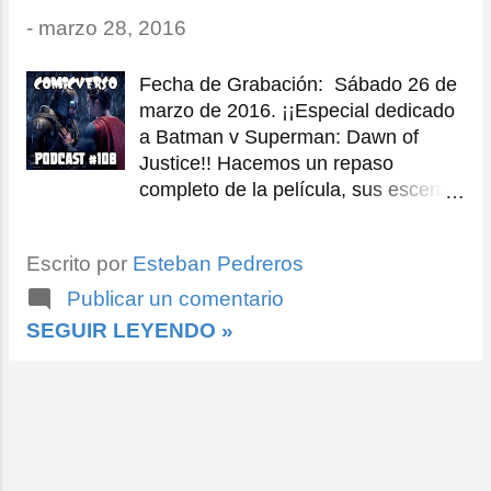
r
-
marzo 28, 2016
a
d
Fecha de Grabación: Sábado 26 de
a
marzo de 2016. ¡¡Especial dedicado
a Batman v Superman: Dawn of
s
Justice!! Hacemos un repaso
completo de la película, sus escenas
más importantes y qué nos pareció
el encuentro entre los gladiadores
Escrito por
Esteban Pedreros
más grandes de la historia.
Publicar un comentario
SEGUIR LEYENDO »