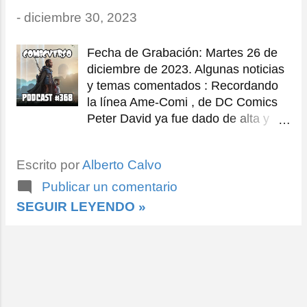
r
-
diciembre 30, 2023
a
d
Fecha de Grabación: Martes 26 de
a
diciembre de 2023. Algunas noticias
y temas comentados : Recordando
s
la línea Ame-Comi , de DC Comics
Peter David ya fue dado de alta y
regresa a escribir cómics Venom y el
curioso atractivo los simbiontes de
Escrito por
Alberto Calvo
Marvel El arte de Angel Medina ¡...y
mucho más! Comentario de series y
Publicar un comentario
películas : Doctor Who: The Church
SEGUIR LEYENDO »
on Ruby Road , especial de Navidad
escrito por Russell T. Davies y
dirigido por Mark Tonderai , con las
actuaciones de Ncuti Gatwa y Millie
Gibson . (BBC/Disney+) The Creator
( La Resistencia ), película de