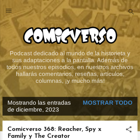
Ir al contenido principal
Podcast dedicado al mundo de la historieta y
sus adaptaciones a la pantalla. Además de
todos nuestros episodios, en nuestros archivos
hallarás comentarios, reseñas, artículos,
columnas, ¡y mucho más!
Mostrando las entradas
MOSTRAR TODO
E
de diciembre, 2023
n
t
Comicverso 368: Reacher, Spy x
Family y The Creator