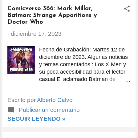
Chad Stahelski , con Keanu Reeves,
Comicverso 366: Mark Millar,
Donnie Yen, Bill Skarsgård,
Batman: Strange Apparitions y
Laurence Fishburne, Hiroyuki
Doctor Who
Sanada, Shamier Anderson, Lance
Reddick, Rina Sawayama, Scott
-
diciembre 17, 2023
Adk...
Fecha de Grabación: Martes 12 de
diciembre de 2023. Algunas noticias
y temas comentados : Los X-Men y
su poca accesibilidad para el lector
casual El aclamado Batman de
Steve Englehart y Marshall Rogers
La línea All-Star de DC Comics que
Escrito por
Alberto Calvo
no pasó de la etapa de gestación
Polémica por las interacciones de
Publicar un comentario
Mark Millar en redes sociales Los
SEGUIR LEYENDO »
cómics Dynamite con licencias de
personajes pulp Las muchas etapas