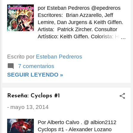
por Esteban Pedreros @epedreros
Escritores: Brian Azzarello, Jeff
Lemire, Dan Jurgens & Keith Giffen.
Artista: Patrick Zircher. Consultor
Artístico: Keith Giffen. Colorista: Hi-
Fi. Letrista: Dezi Sienty. Portada:
Ryan Sook. Lápices de Portada
Escrito por
Esteban Pedreros
Alternativa: John Romita Jr. Tintas
de Portada Alternativa: Klaus
7 comentarios
Janson. Colores de Portada
SEGUIR LEYENDO »
Alternativa: Laura Martin. Editorial:
DC Comics. Editores: Matt Idelson
(Editor de grupo), Joey Cavalieri
Reseña: Cyclops #1
(Editor) y Kyle Andrukiewicz (Editor
-
mayo 13, 2014
Asistente). Fecha de Publicación:
07 de Mayo de 2014. Comienza la
segunda serie semanal de DC
Por Alberto Calvo . @ albion2112
Comics...
Cyclops #1 - Alexander Lozano