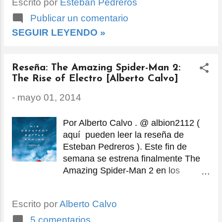
Escrito por
Esteban Pedreros
Publicar un comentario
SEGUIR LEYENDO »
Reseña: The Amazing Spider-Man 2:
The Rise of Electro [Alberto Calvo]
-
mayo 01, 2014
Por Alberto Calvo . @ albion2112 (
aquí pueden leer la reseña de
Esteban Pedreros ). Este fin de
semana se estrena finalmente The
Amazing Spider-Man 2 en los
Estados Unidos, aunque en distintas
partes del mundo, incluyendo
Escrito por
Alberto Calvo
México, se estrenó hace ya un par
de semanas, y la única razón para
5 comentarios