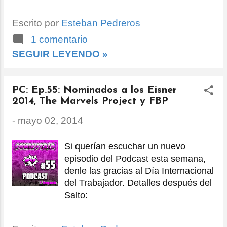
ventaja que países como México y
España tuvieron sobre Chile, me
Escrito por
Esteban Pedreros
hacen decir: ¡¡Por fin pude ver The
Amazing Spider-Man 2!! Si bien no
1 comentario
quedé del todo conforme con la
SEGUIR LEYENDO »
introducción de esta saga, quedé
suficientemente satisfecho como
para estar entusiasta respecto de la
PC: Ep.55: Nominados a los Eisner
secuela. Porque más allá de algunos
2014, The Marvels Project y FBP
problemas con el guión y algunas
-
mayo 02, 2014
escenas que quedaron fuera, creo
que la película, en su esencia, es
Si querían escuchar un nuevo
muy respetuosa del personaje y por
episodio del Podcast esta semana,
lo tanto una buena base para
denle las gracias al Día Internacional
construir una nueva mitología fílmica
del Trabajador. Detalles después del
de Spider-Man.
Salto: