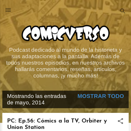
Ir al contenido principal
Podcast dedicado al mundo de la historieta y
sus adaptaciones a la pantalla. Además de
todos nuestros episodios, en nuestros archivos
hallarás comentarios, reseñas, artículos,
columnas, ¡y mucho más!
Mostrando las entradas
MOSTRAR TODO
E
de mayo, 2014
n
t
PC: Ep.56: Cómics a la TV, Orbiter y
Union Station