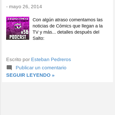
r
-
mayo 26, 2014
a
d
Con algún atraso comentamos las
a
noticias de Cómics que llegan a la
TV y más... detalles después del
s
Salto:
Escrito por
Esteban Pedreros
Publicar un comentario
SEGUIR LEYENDO »