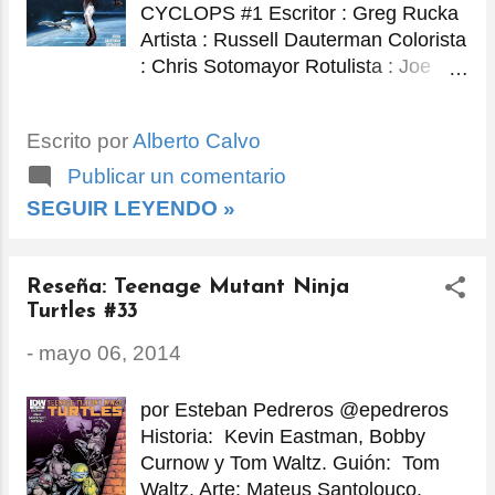
CYCLOPS #1 Escritor : Greg Rucka
Artista : Russell Dauterman Colorista
: Chris Sotomayor Rotulista : Joe
Caramagna, de VC Artista de
Portada : Alexander Lozano
Escrito por
Alberto Calvo
Portadas variantes : Greg Land y
Skottie Young Editores : Nick Lowe,
Publicar un comentario
Jeanine Schaefer y Tom Brennan
SEGUIR LEYENDO »
Editor asistente : Frankie Johnson
Publicado por Marvel Comics .
Fecha de publicación : 7 de mayo de
Reseña: Teenage Mutant Ninja
2014 Si existe un personaje
Turtles #33
polarizante dentro de los X-Men, el
-
mayo 06, 2014
popular grupo de mutantes de
Marvel Comics, sin duda es el de
por Esteban Pedreros @epedreros
Scott Summers, mejor conocido
Historia: Kevin Eastman, Bobby
como Cyclops, líder de campo del
Curnow y Tom Waltz. Guión: Tom
equipo y primer mutante reclutado
Waltz. Arte: Mateus Santolouco.
por el profesor Charles Xavier.