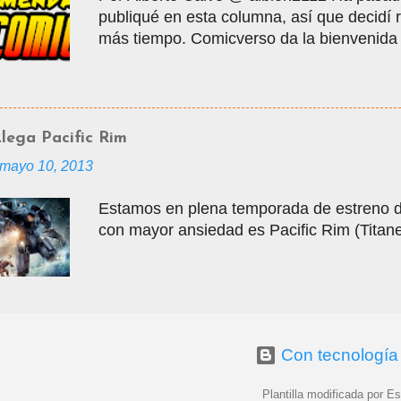
publiqué en esta columna, así que decidí
ser en un webzine de cómics, con columnas
más tiempo. Comicverso da la bienvenida
Comicteca, y para empezar esta nueva et
una historia casi mítica dentro de la es
de una de las más controversiales en el m
Taller del Perro, y mientras colaboraba con
lega Pacific Rim
creo la que a la fecha es considerada com
mayo 10, 2013
Operación Bolívar.
Estamos en plena temporada de estreno d
con mayor ansiedad es Pacific Rim (Titane
Con tecnología
Plantilla modificada por E