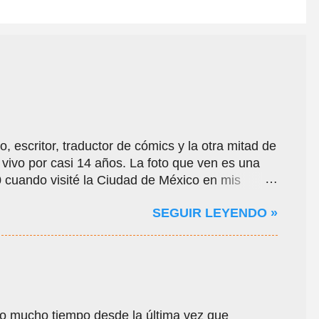
, escritor, traductor de cómics y la otra mitad de
ivo por casi 14 años. La foto que ven es una
cuando visité la Ciudad de México en mis
la pandemia por el Covid-19, oportunidad en que
SEGUIR LEYENDO »
gares de la ciudad y ayudarme a conseguir
ocí a algunos de sus amigos de Comikaze. Con
hoo, por allá por el año 2000 o 2001, una
a de internet, cuando recién comenzaba a
rcambiamos mensajes con un centenar de
a historia del medio, sobre todo del género de
o mucho tiempo desde la última vez que
verso, que originalmente tenía la intención de