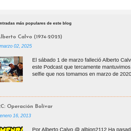
ntradas más populares de este blog
lberto Calvo (1974-2025)
marzo 02, 2025
El sábado 1 de marzo falleció Alberto Calvo
este Podcast que tercamente mantuvimos v
selfie que nos tomamos en marzo de 2020 
vacaciones, justo antes de que empezara 
tuvo la gentileza de mostrarme muchos lu
entradas para visitar la Mole, donde con
Alberto nos conocimos en los grupos de ya
C: Operación Bolívar
modalidad de interacción de la edad medi
enero 16, 2013
masificarse, donde por varios años inte
personas sobre los cómics que leíamos y l
Por Alberto Calvo @ albion2112 Ha pasad
superhéroes. En junio de 2006 nació Comic