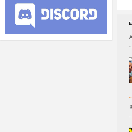
E
A
-
R
-