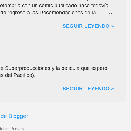
 retomarla con un comic publicado hace todavía
, reseñas y noticias y ...
 de regreso a las Recomendaciones de la
apa de esta columna, dedicamos el espacio a
SEGUIR LEYENDO »
cena comiquera independiente de México, además
edio. Edgar Clément fue parte del legendario
 éste en la mítica revista Gallito Comics fue que
o el parteaguas para la novela gráfica mexicana:
e Superproducciones y la película que espero
s del Pacífico).
SEGUIR LEYENDO »
 de Blogger
steban Pedreros