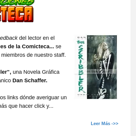
eedback
del lector en el
s de la Comicteca...
se
 miembros de nuestro staff.
ler",
una Novela Gráfica
tánico
Dan Schaffer.
nos links dónde averiguar un
s que hacer click y...
Leer Más ->>