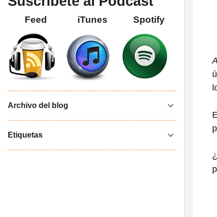
Suscríbete al Podcast
Feed
iTunes
Spotify
A
ú
l
Archivo del blog
E
p
Etiquetas
¿
p