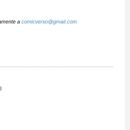
tamente a
comicverso@gmail.com
l