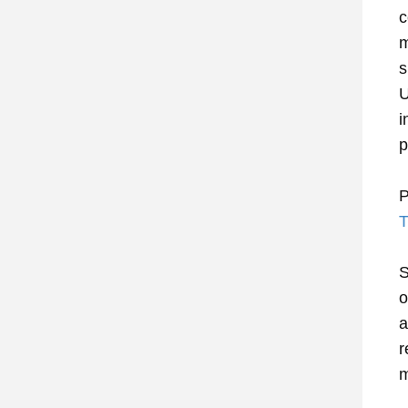
c
m
s
U
i
p
P
T
S
o
a
r
m