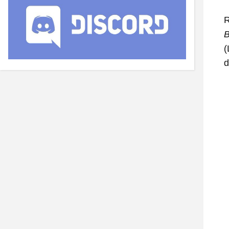
R
B
(
d