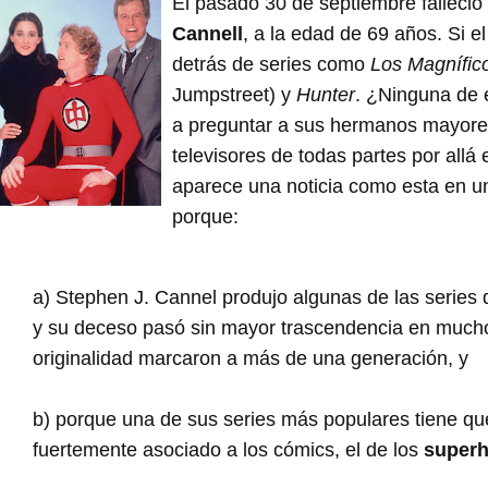
El pasado 30 de septiembre falleció 
Cannell
, a la edad de 69 años. Si el
detrás de series como
Los Magnífic
Jumpstreet) y
Hunter
. ¿Ninguna de e
a preguntar a sus hermanos mayores
televisores de todas partes por allá
aparece una noticia como esta en u
porque:
a) Stephen J. Cannel produjo algunas de las series
y su deceso pasó sin mayor trascendencia en mucho
originalidad marcaron a más de una generación, y
b) porque una de sus series más populares tiene q
fuertemente asociado a los cómics, el de los
superh