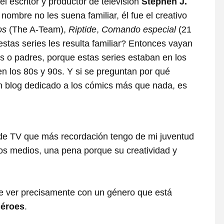
el escritor y productor de televisión
Stephen J.
 nombre no les suena familiar, él fue el creativo
os
(The A-Team),
Riptide
,
Comando especial
(21
stas series les resulta familiar? Entonces vayan
 o padres, porque estas series estaban en los
 en los 80s y 90s. Y si se preguntan por qué
n blog dedicado a los cómics más que nada, es
 de TV que más recordación tengo de mi juventud
s medios, una pena porque su creatividad y
ue ver precisamente con un género que está
éroes
.