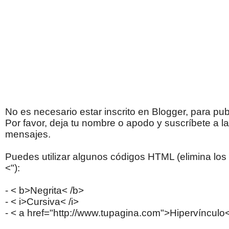
a
r
i
o
s
No es necesario estar inscrito en Blogger, para pub
Por favor, deja tu nombre o apodo y suscríbete a l
P
mensajes.
u
b
Puedes utilizar algunos códigos HTML (elimina los 
l
<"):
i
c
- < b>Negrita< /b>
a
- < i>Cursiva< /i>
r
- < a href="http://www.tupagina.com">Hipervínculo<
u
n