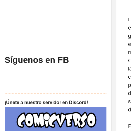
L
e
g
e
m
Síguenos en FB
C
l
c
p
d
s
¡Únete a nuestro servidor en Discord!
d
P