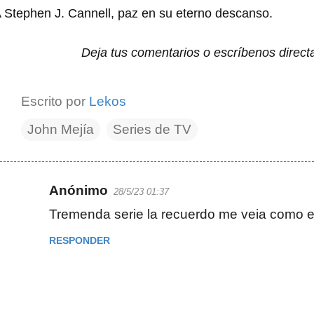
 Stephen J. Cannell, paz en su eterno descanso.
Deja tus comentarios o escríbenos direc
Escrito por
Lekos
John Mejía
Series de TV
Anónimo
28/5/23 01:37
C
Tremenda serie la recuerdo me veia como e
o
m
RESPONDER
e
n
t