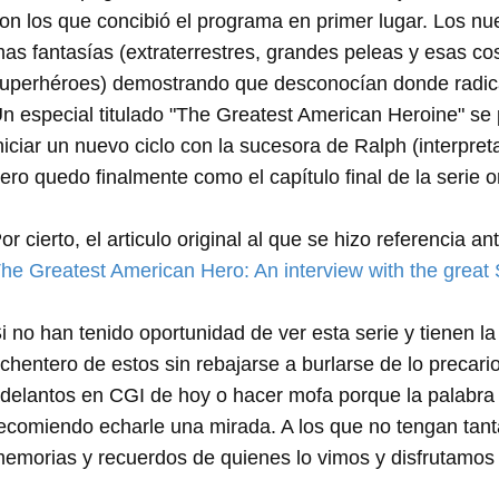
on los que concibió el programa en primer lugar. Los nu
as fantasías (extraterrestres, grandes peleas y esas c
uperhéroes) demostrando que desconocían donde radicab
n especial titulado "The Greatest American Heroine" se 
niciar un nuevo ciclo con la sucesora de Ralph (interpret
ero quedo finalmente como el capítulo final de la serie or
or cierto, el articulo original al que se hizo referencia a
he Greatest American Hero: An interview with the great
i no han tenido oportunidad de ver esta serie y tienen 
chentero de estos sin rebajarse a burlarse de lo precar
delantos en CGI de hoy o hacer mofa porque la palabra m
ecomiendo echarle una mirada. A los que no tengan tant
emorias y recuerdos de quienes lo vimos y disfrutamo