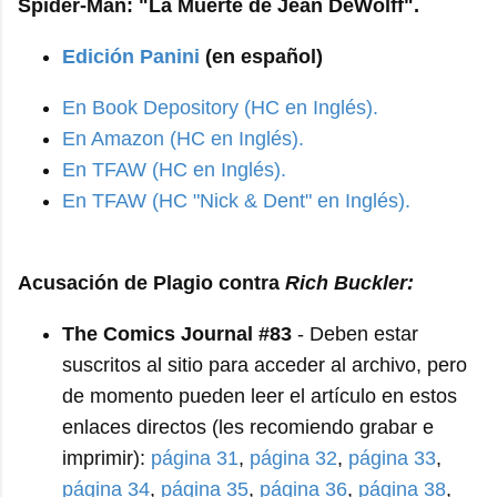
Spider-Man: "La Muerte de Jean DeWolff".
Edición Panini
(en español)
En Book Depository (HC en Inglés).
En Amazon (HC en Inglés).
En TFAW (HC en Inglés).
En TFAW (HC "Nick & Dent" en Inglés).
Acusación de Plagio contra
Rich Buckler:
The Comics Journal #83
- Deben estar
suscritos al sitio para acceder al archivo, pero
de momento pueden leer el artículo en estos
enlaces directos (les recomiendo grabar e
imprimir):
página 31
,
página 32
,
página 33
,
página 34
,
página 35
,
página 36
,
página 38
,