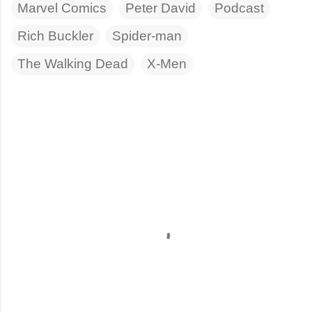
Marvel Comics
Peter David
Podcast
Rich Buckler
Spider-man
The Walking Dead
X-Men
C
o
m
e
n
t
a
r
i
o
s