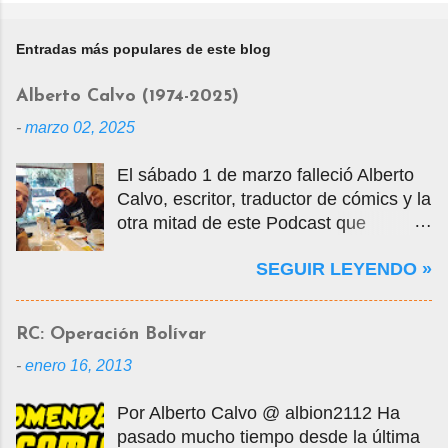
Entradas más populares de este blog
Alberto Calvo (1974-2025)
-
marzo 02, 2025
El sábado 1 de marzo falleció Alberto
Calvo, escritor, traductor de cómics y la
otra mitad de este Podcast que
tercamente mantuvimos vivo por casi
SEGUIR LEYENDO »
14 años. La foto que ven es una selfie
que nos tomamos en marzo de 2020
cuando visité la Ciudad de México en
RC: Operación Bolívar
mis vacaciones, justo antes de que
-
enero 16, 2013
empezara la pandemia por el Covid-
19, oportunidad en que tuvo la
Por Alberto Calvo @ albion2112 Ha
gentileza de mostrarme muchos
pasado mucho tiempo desde la última
lugares de la ciudad y ayudarme a