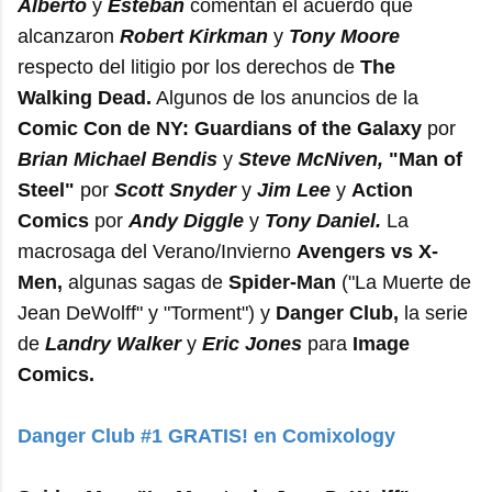
Alberto
y
Esteban
comentan el acuerdo que
alcanzaron
Robert Kirkman
y
Tony Moore
respecto del litigio por los derechos de
The
Walking Dead.
Algunos de los anuncios de la
Comic Con de NY:
Guardians of the Galaxy
por
Brian Michael Bendis
y
Steve McNiven,
"Man of
Steel"
por
Scott Snyder
y
Jim Lee
y
Action
Comics
por
Andy Diggle
y
Tony Daniel.
La
macrosaga del Verano/Invierno
Avengers vs X-
Men,
algunas sagas de
Spider-Man
("La Muerte de
Jean DeWolff" y "Torment") y
Danger Club,
la serie
de
Landry Walker
y
Eric Jones
para
Image
Comics.
Danger Club #1 GRATIS! en Comixology