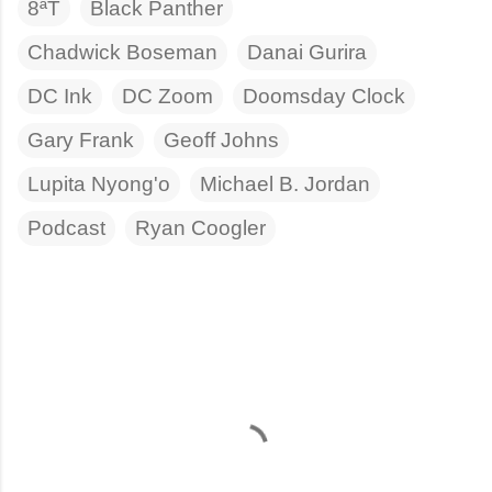
8ªT
Black Panther
Chadwick Boseman
Danai Gurira
DC Ink
DC Zoom
Doomsday Clock
Gary Frank
Geoff Johns
Lupita Nyong'o
Michael B. Jordan
Podcast
Ryan Coogler
C
o
m
e
n
t
a