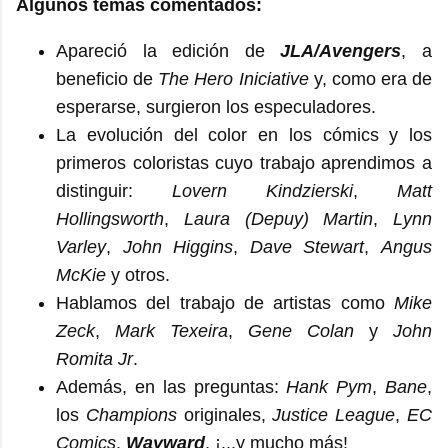
Algunos temas comentados:
Apareció la edición de
JLA/Avengers
, a
beneficio de
The Hero Iniciative
y, como era de
esperarse, surgieron los especuladores.
La evolución del color en los cómics y los
primeros coloristas cuyo trabajo aprendimos a
distinguir:
Lovern Kindzierski
,
Matt
Hollingsworth
,
Laura (Depuy) Martin
,
Lynn
Varley
,
John Higgins
,
Dave Stewart
,
Angus
McKie
y otros.
Hablamos del trabajo de artistas como
Mike
Zeck
,
Mark Texeira
,
Gene Colan
y
John
Romita Jr
.
Además, en las preguntas:
Hank Pym
,
Bane
,
los
Champions
originales,
Justice League
,
EC
Comics
,
Wayward
, ¡...y mucho más!