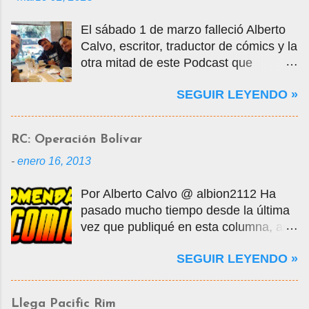
El sábado 1 de marzo falleció Alberto
Calvo, escritor, traductor de cómics y la
otra mitad de este Podcast que
tercamente mantuvimos vivo por casi
SEGUIR LEYENDO »
14 años. La foto que ven es una selfie
que nos tomamos en marzo de 2020
cuando visité la Ciudad de México en
RC: Operación Bolívar
mis vacaciones, justo antes de que
-
enero 16, 2013
empezara la pandemia por el Covid-
19, oportunidad en que tuvo la
Por Alberto Calvo @ albion2112 Ha
gentileza de mostrarme muchos
pasado mucho tiempo desde la última
lugares de la ciudad y ayudarme a
vez que publiqué en esta columna, así
conseguir entradas para visitar la Mole,
que decidí retomarla con un comic
donde conocí a algunos de sus amigos
SEGUIR LEYENDO »
publicado hace todavía más tiempo.
de Comikaze. Con Alberto nos
Comicverso da la bienvenida de
conocimos en los grupos de yahoo, por
regreso a las Recomendaciones de la
allá por el año 2000 o 2001, una
Llega Pacific Rim