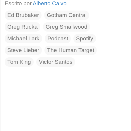
Escrito por
Alberto Calvo
Ed Brubaker
Gotham Central
Greg Rucka
Greg Smallwood
Michael Lark
Podcast
Spotify
Steve Lieber
The Human Target
Tom King
Victor Santos
C
o
m
e
n
t
a