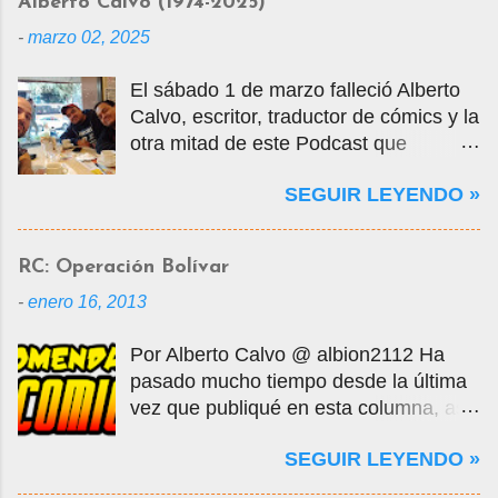
Alberto Calvo (1974-2025)
-
marzo 02, 2025
El sábado 1 de marzo falleció Alberto
Calvo, escritor, traductor de cómics y la
otra mitad de este Podcast que
tercamente mantuvimos vivo por casi
SEGUIR LEYENDO »
14 años. La foto que ven es una selfie
que nos tomamos en marzo de 2020
cuando visité la Ciudad de México en
RC: Operación Bolívar
mis vacaciones, justo antes de que
-
enero 16, 2013
empezara la pandemia por el Covid-
19, oportunidad en que tuvo la
Por Alberto Calvo @ albion2112 Ha
gentileza de mostrarme muchos
pasado mucho tiempo desde la última
lugares de la ciudad y ayudarme a
vez que publiqué en esta columna, así
conseguir entradas para visitar la Mole,
que decidí retomarla con un comic
donde conocí a algunos de sus amigos
SEGUIR LEYENDO »
publicado hace todavía más tiempo.
de Comikaze. Con Alberto nos
Comicverso da la bienvenida de
conocimos en los grupos de yahoo, por