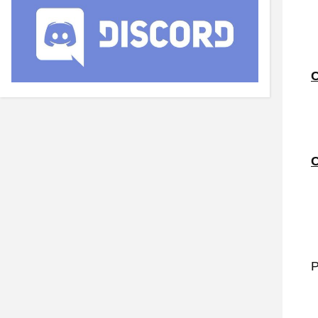
C
C
P