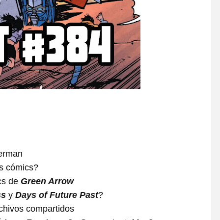
perman
s cómics?
ics de
Green Arrow
ss
y
Days of Future Past
?
archivos compartidos