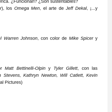
érica. ¿Funcionan? ¿Son sustentables?
r
), los
Omega Men
, el arte de
Jeff Dekal
, ¡...y
el Warren Johnson
, con color de
Mike Spicer
y
por
Matt Bettinelli-Olpin
y
Tyler Gillett
, con las
n Stevens, Kathryn Newton, Will Catlett, Kevin
al Pictures)