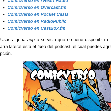
Comicverso en I Heart Radio
Comicverso en Overcast.fm
Comicverso en Pocket Casts
Comicverso en RadioPublic
Comicverso en CastBox.fm
¿Usas alguna
app
o servicio que no tiene disponible e
arra lateral está el
feed
del podcast, el cual puedes agreg
pción.