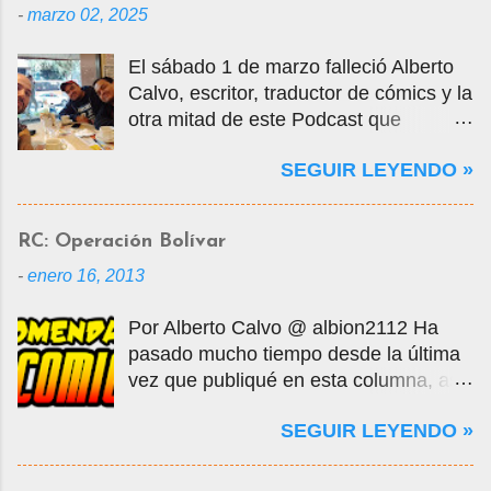
-
marzo 02, 2025
El sábado 1 de marzo falleció Alberto
Calvo, escritor, traductor de cómics y la
otra mitad de este Podcast que
tercamente mantuvimos vivo por casi
SEGUIR LEYENDO »
14 años. La foto que ven es una selfie
que nos tomamos en marzo de 2020
cuando visité la Ciudad de México en
RC: Operación Bolívar
mis vacaciones, justo antes de que
-
enero 16, 2013
empezara la pandemia por el Covid-
19, oportunidad en que tuvo la
Por Alberto Calvo @ albion2112 Ha
gentileza de mostrarme muchos
pasado mucho tiempo desde la última
lugares de la ciudad y ayudarme a
vez que publiqué en esta columna, así
conseguir entradas para visitar la Mole,
que decidí retomarla con un comic
donde conocí a algunos de sus amigos
SEGUIR LEYENDO »
publicado hace todavía más tiempo.
de Comikaze. Con Alberto nos
Comicverso da la bienvenida de
conocimos en los grupos de yahoo, por
regreso a las Recomendaciones de la
allá por el año 2000 o 2001, una