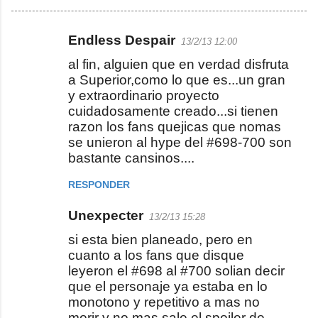
Endless Despair
13/2/13 12:00
C
al fin, alguien que en verdad disfruta
o
a Superior,como lo que es...un gran
m
y extraordinario proyecto
e
cuidadosamente creado...si tienen
razon los fans quejicas que nomas
n
se unieron al hype del #698-700 son
t
bastante cansinos....
a
RESPONDER
r
i
Unexpecter
13/2/13 15:28
o
si esta bien planeado, pero en
s
cuanto a los fans que disque
leyeron el #698 al #700 solian decir
que el personaje ya estaba en lo
monotono y repetitivo a mas no
morir y no mas sale el spoiler de