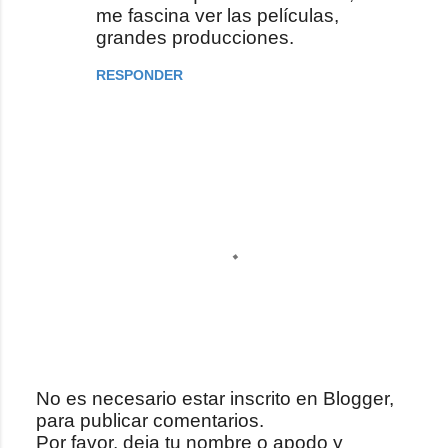
me fascina ver las películas,
grandes producciones.
RESPONDER
No es necesario estar inscrito en Blogger,
para publicar comentarios.
P
Por favor, deja tu nombre o apodo y
u