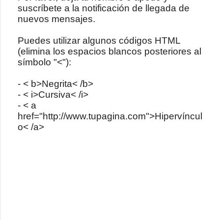
suscríbete a la notificación de llegada de
b
nuevos mensajes.
l
i
Puedes utilizar algunos códigos HTML
c
(elimina los espacios blancos posteriores al
a
símbolo "<"):
r
u
- < b>Negrita< /b>
n
- < i>Cursiva< /i>
c
- < a
o
href="http://www.tupagina.com">Hipervíncul
m
o< /a>
e
n
t
a
r
i
o