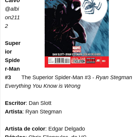
Calvo
@
albi
on211
2
Super
ior
Spide
r-Man
#3
The Superior Spider-Man #3 -
Ryan Stegman
Everything You Know is Wrong
Escritor
: Dan Slott
Artista
: Ryan Stegman
Artista de color
: Edgar Delgado