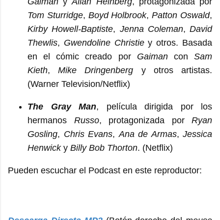
Gaiman
y
Allan Heinberg
, protagonizada por
Tom Sturridge
,
Boyd Holbrook
,
Patton Oswald
,
Kirby Howell-Baptiste
,
Jenna Coleman
,
David
Thewlis
,
Gwendoline Christie
y otros. Basada
en el cómic creado por
Gaiman
con
Sam
Kieth
,
Mike Dringenberg
y otros artistas.
(Warner Television/Netflix)
The Gray Man
, película dirigida por los
hermanos
Russo
, protagonizada por
Ryan
Gosling
,
Chris Evans
,
Ana de Armas
,
Jessica
Henwick
y
Billy Bob Thorton
. (Netflix)
Pueden escuchar el Podcast en este reproductor: