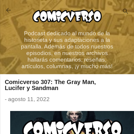
Ir al contenido principal
Podcast dedicado al mundo de la
historieta y sus adaptaciones a la
pantalla. Además de todos nuestros
episodios, en nuestros archivos
hallarás comentarios, reseñas,
artículos, columnas, ¡y mucho más!
Comicverso 307: The Gray Man,
Lucifer y Sandman
-
agosto 11, 2022