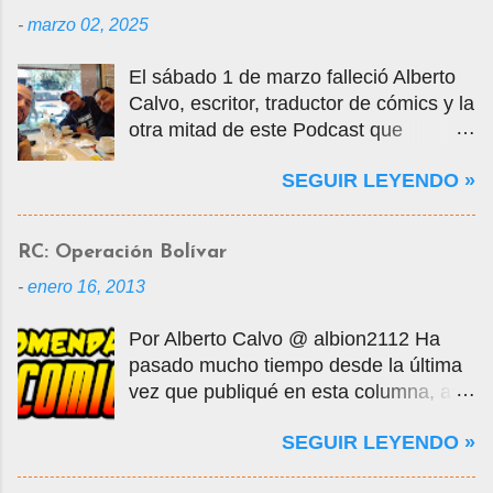
-
marzo 02, 2025
El sábado 1 de marzo falleció Alberto
Calvo, escritor, traductor de cómics y la
otra mitad de este Podcast que
tercamente mantuvimos vivo por casi
SEGUIR LEYENDO »
14 años. La foto que ven es una selfie
que nos tomamos en marzo de 2020
cuando visité la Ciudad de México en
RC: Operación Bolívar
mis vacaciones, justo antes de que
-
enero 16, 2013
empezara la pandemia por el Covid-
19, oportunidad en que tuvo la
Por Alberto Calvo @ albion2112 Ha
gentileza de mostrarme muchos
pasado mucho tiempo desde la última
lugares de la ciudad y ayudarme a
vez que publiqué en esta columna, así
conseguir entradas para visitar la Mole,
que decidí retomarla con un comic
donde conocí a algunos de sus amigos
SEGUIR LEYENDO »
publicado hace todavía más tiempo.
de Comikaze. Con Alberto nos
Comicverso da la bienvenida de
conocimos en los grupos de yahoo, por