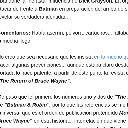
bandone la "nefasta
"
influencia de
Dick Grayson.
La org
tacar de frente a
Batman
en preparación del arribo de s
evelar su verdadera identidad.
omentarios:
Había aserrín, pólvora, cartuchos... falta
a mecha llegó.
o creo que sea necesario que les insista
en lo mucho
q
acer algunas prevenciones... aunque estaba claro desde
ortada lo hace patente, a partir de éste punto la revist
The Return of Bruce Wayne".
e pasó que leí primero los números uno y dos de
"The 
de
"Batman & Robin",
por lo que las referencias se me h
a inversa, que es el orden de publicación pretendído
Mor
Bruce Wayne"
en esta historia... interrelación que viene