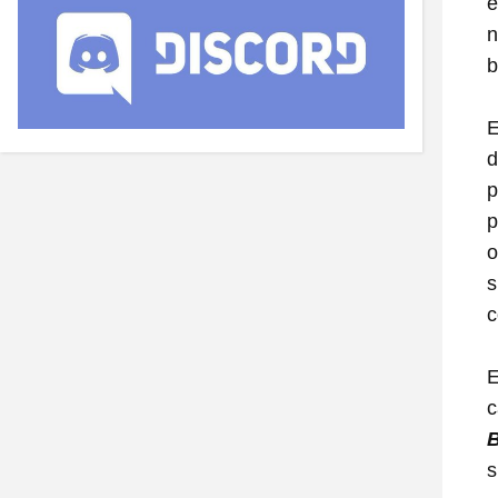
e
n
b
E
d
p
p
o
s
E
c
B
s