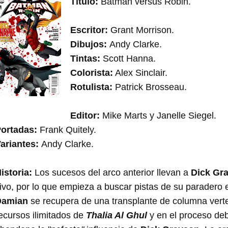
Título:
Batman versus Robin.
Escritor:
Grant Morrison.
Dibujos:
Andy Clarke.
Tintas:
Scott Hanna.
Colorista:
Alex Sinclair.
Rotulista:
Patrick Brosseau.
Editor:
Mike Marts y Janelle Siegel.
ortadas:
Frank Quitely.
ariantes:
Andy Clarke.
istoria:
Los sucesos del arco anterior llevan a
Dick Gr
ivo, por lo que empieza a buscar pistas de su paradero 
Damian
se recupera de una transplante de columna verte
ecursos ilimitados de
Thalia Al Ghul
y en el proceso de