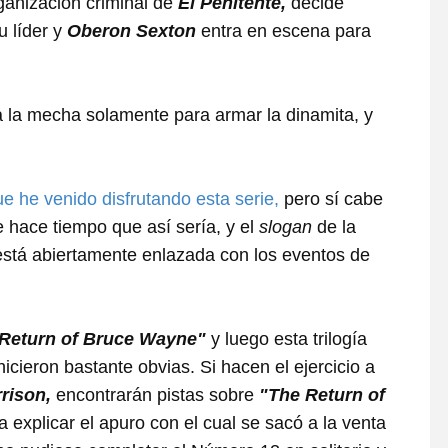
anización criminal de
El Penitente,
decide
u líder y
Oberon Sexton
entra en escena para
ba la mecha solamente para armar la dinamita, y
ue he venido
disfrutando esta serie,
pero sí cabe
 hace tiempo que así sería, y el
slogan
de la
a está abiertamente enlazada con los eventos de
Return of Bruce Wayne"
y luego esta trilogía
icieron bastante obvias. Si hacen el ejercicio a
rison,
encontrarán pistas sobre
"The Return of
 a explicar el apuro con el cual se sacó a la venta