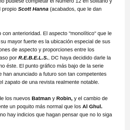
o pudiese completar el Número 12 en solitario y
l propio
Scott Hanna
(acabados, que le dan
 con anterioridad. El aspecto "monolítico" que le
 su mayor fuerte es la ubicación especial de sus
ciones de aspecto y proporciones entre los
paso por
R.E.B.E.L.S.
, DC haya decidido darle la
mo éste. El punto gráfico más bajo de la serie
e han anunciado a futuro son tan competentes
el zapato de una revista realmente notable.
 de los nuevos
Batman
y
Robin,
y el cambio de
gente un poquito más normal que los
Al Ghul.
no hay indicios que hagan pensar que no lo siga