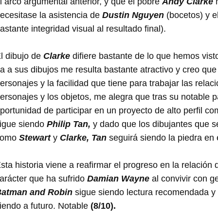
l arco argumental anterior, y que el pobre
Andy Clarke
n
ecesitase la asistencia de
Dustin Nguyen
(bocetos) y e
astante integridad visual al resultado final).
l dibujo de
Clarke
difiere bastante de lo que hemos visto
a a sus dibujos me resulta bastante atractivo y creo que
ersonajes y la facilidad que tiene para trabajar las rela
ersonajes y los objetos, me alegra que tras su notable 
portunidad de participar en un proyecto de alto perfil co
igue siendo
Philip Tan,
y dado que los dibujantes que s
como
Stewart
y
Clarke,
Tan
seguirá siendo la piedra en 
sta historia viene a reafirmar el progreso en la relación
arácter que ha sufrido
Damian Wayne
al convivir con 
atman and Robin
sigue siendo lectura recomendada y 
iendo a futuro. Notable
(8/10).