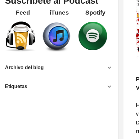
Suscríbete al Podcast
Feed
iTunes
Spotify
Archivo del blog
P
Etiquetas
V
H
v
r