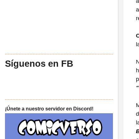
a
a
r
C
l
Síguenos en FB
N
h
p
"
M
¡Únete a nuestro servidor en Discord!
l