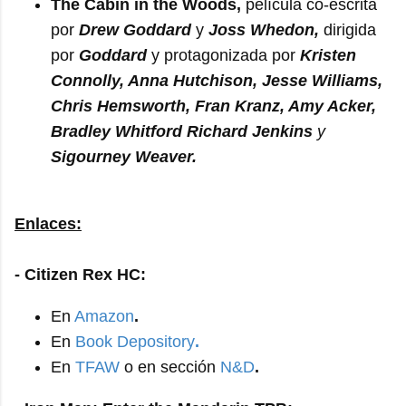
The Cabin in the Woods,
película co-escrita
por
Drew Goddard
y
Joss Whedon,
dirigida
por
Goddard
y protagonizada por
Kristen
Connolly, Anna Hutchison, Jesse Williams,
Chris Hemsworth, Fran Kranz, Amy Acker,
Bradley Whitford Richard Jenkins
y
Sigourney Weaver.
Enlaces:
- Citizen Rex HC:
En
Amazon
.
En
Book Depository
.
En
TFAW
o en sección
N&D
.