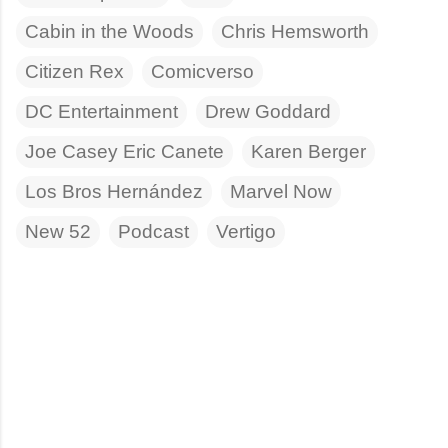
Cabin in the Woods
Chris Hemsworth
Citizen Rex
Comicverso
DC Entertainment
Drew Goddard
Joe Casey Eric Canete
Karen Berger
Los Bros Hernández
Marvel Now
New 52
Podcast
Vertigo
C
o
m
e
n
t