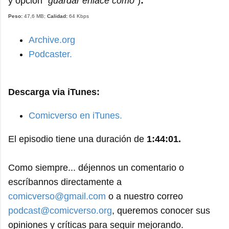
y opción
"guardar enlace como"
)
:
Peso:
4
7,6
MB;
Calidad:
64 Kbps
Archive.org
Podcaster.
Descarga via iTunes:
Comicverso en iTunes.
El episodio tiene una duración de
1:44:01.
Como siempre... déjennos un comentario o
escríbannos directamente a
comicverso@gmail.com
o a nuestro correo
podcast@comicverso.org
, queremos conocer sus
opiniones y críticas para seguir mejorando.