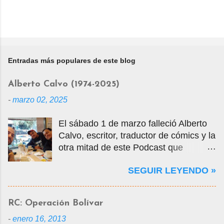
Entradas más populares de este blog
Alberto Calvo (1974-2025)
-
marzo 02, 2025
El sábado 1 de marzo falleció Alberto
Calvo, escritor, traductor de cómics y la
otra mitad de este Podcast que
tercamente mantuvimos vivo por casi
SEGUIR LEYENDO »
14 años. La foto que ven es una selfie
que nos tomamos en marzo de 2020
cuando visité la Ciudad de México en
RC: Operación Bolívar
mis vacaciones, justo antes de que
-
enero 16, 2013
empezara la pandemia por el Covid-