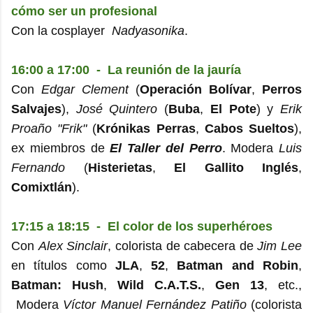
cómo ser un profesional
Con la cosplayer
Nadyasonika
.
16:00 a 17:00 - La reunión de la jauría
Con
Edgar Clement
(
Operación Bolívar
,
Perros
Salvajes
),
José Quintero
(
Buba
,
El Pote
) y
Erik
Proaño "Frik"
(
Krónikas Perras
,
Cabos Sueltos
),
ex miembros de
El Taller del Perro
. Modera
Luis
Fernando
(
Histerietas
,
El Gallito Inglés
,
Comixtlán
).
17:15 a 18:15 - El color de los superhéroes
Con
Alex Sinclair
, colorista de cabecera de
Jim Lee
en títulos como
JLA
,
52
,
Batman and Robin
,
Batman: Hush
,
Wild C.A.T.S.
,
Gen 13
, etc.,
Modera
Víctor Manuel Fernández Patiño
(colorista