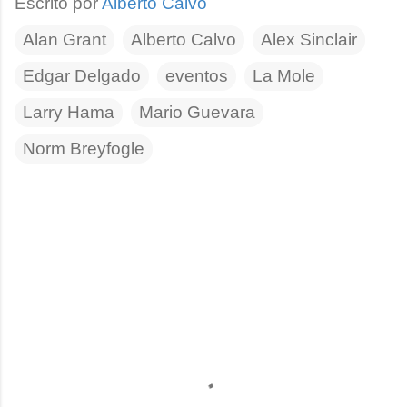
Escrito por
Alberto Calvo
Alan Grant
Alberto Calvo
Alex Sinclair
Edgar Delgado
eventos
La Mole
Larry Hama
Mario Guevara
Norm Breyfogle
C
o
m
e
n
t
a
r
i