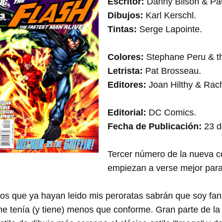
Escritor:
Danny Bilson & Pa
Dibujos:
Karl Kerschl.
Tintas:
Serge Lapointe.
Colores:
Stephane Peru & th
Letrista:
Pat Brosseau.
Editores:
Joan Hilthy & Rach
Editorial:
DC Comics.
Fecha de Publicación:
23 d
Tercer número de la nueva c
empiezan a verse mejor para 
os que ya hayan leido mis peroratas sabrán que soy fan 
e tenía (y tiene) menos que conforme. Gran parte de la 