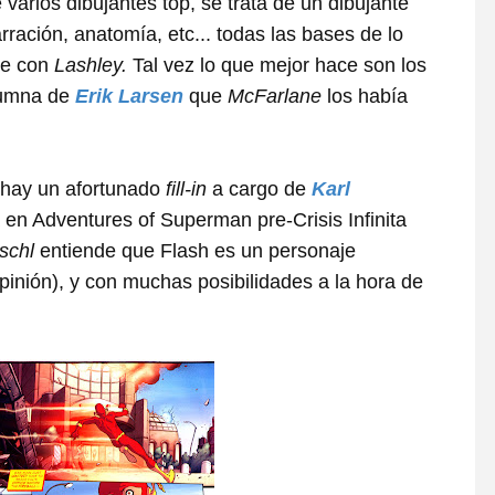
 varios dibujantes top, se trata de un dibujante
ración, anatomía, etc... todas las bases de lo
be con
Lashley.
Tal vez lo que mejor hace son los
olumna de
Erik Larsen
que
McFarlane
los había
 hay un afortunado
fill-in
a cargo de
Karl
en Adventures of Superman pre-Crisis Infinita
schl
entiende que Flash es un personaje
opinión), y con muchas posibilidades a la hora de