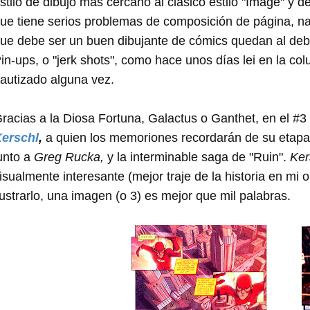
stilo de dibujo más cercano al clásico estilo "Image" y de
ue tiene serios problemas de composición de página, nar
ue debe ser un buen dibujante de cómics quedan al de
in-ups, o "jerk shots", como hace unos días lei en la c
autizado alguna vez.
racias a la Diosa Fortuna, Galactus o Ganthet, en el #3
erschl
,
a quien los memoriones recordarán de su etapa 
unto a
Greg
Rucka,
y la interminable saga de "Ruin".
Ker
isualmente interesante (mejor traje de la historia en mi 
lustrarlo, una imagen (o 3) es mejor que mil palabras.