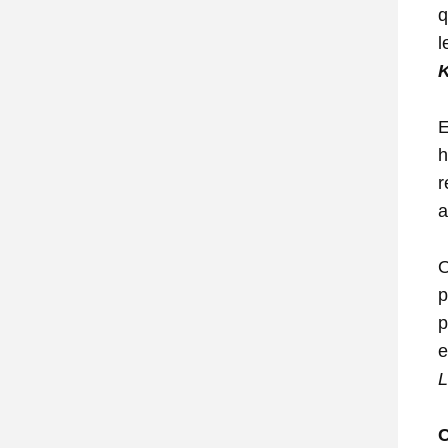
q
l
K
E
h
r
a
O
p
p
e
L
C