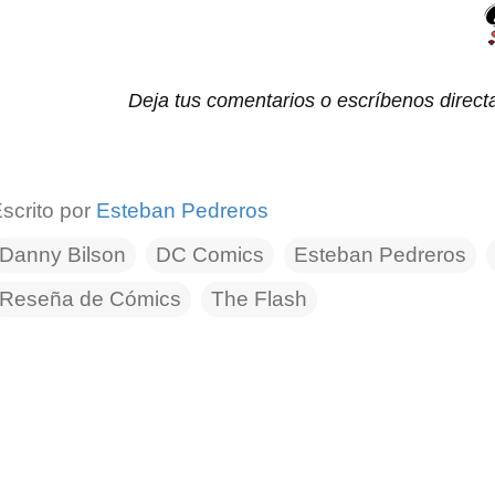
Deja tus comentarios o escríbenos direc
scrito por
Esteban Pedreros
Danny Bilson
DC Comics
Esteban Pedreros
Reseña de Cómics
The Flash
C
o
m
e
n