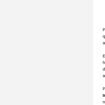
P
q
a
E
h
d
a
P
I
n