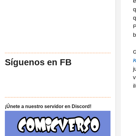
e
q
q
P
b
G
Síguenos en FB
K
j
v
i
¡Únete a nuestro servidor en Discord!