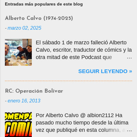
Entradas más populares de este blog
Alberto Calvo (1974-2025)
-
marzo 02, 2025
El sábado 1 de marzo falleció Alberto
Calvo, escritor, traductor de cómics y la
otra mitad de este Podcast que
tercamente mantuvimos vivo por casi
SEGUIR LEYENDO »
14 años. La foto que ven es una selfie
que nos tomamos en marzo de 2020
cuando visité la Ciudad de México en
RC: Operación Bolívar
mis vacaciones, justo antes de que
-
enero 16, 2013
empezara la pandemia por el Covid-
19, oportunidad en que tuvo la
Por Alberto Calvo @ albion2112 Ha
gentileza de mostrarme muchos
pasado mucho tiempo desde la última
lugares de la ciudad y ayudarme a
vez que publiqué en esta columna, así
conseguir entradas para visitar la Mole,