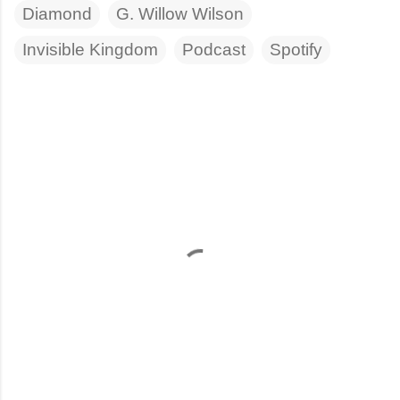
Diamond
G. Willow Wilson
Invisible Kingdom
Podcast
Spotify
C
o
m
e
n
t
a
r
i
o
s