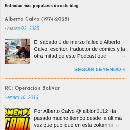
Entradas más populares de este blog
Alberto Calvo (1974-2025)
-
marzo 02, 2025
El sábado 1 de marzo falleció Alberto
Calvo, escritor, traductor de cómics y la
otra mitad de este Podcast que
tercamente mantuvimos vivo por casi
SEGUIR LEYENDO »
14 años. La foto que ven es una selfie
que nos tomamos en marzo de 2020
cuando visité la Ciudad de México en
RC: Operación Bolívar
mis vacaciones, justo antes de que
-
enero 16, 2013
empezara la pandemia por el Covid-
19, oportunidad en que tuvo la
Por Alberto Calvo @ albion2112 Ha
gentileza de mostrarme muchos
pasado mucho tiempo desde la última
lugares de la ciudad y ayudarme a
vez que publiqué en esta columna, así
conseguir entradas para visitar la Mole,