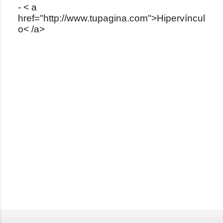
- < a
o
href="http://www.tupagina.com">Hipervíncul
m
o< /a>
e
n
t
a
r
i
o