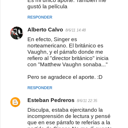
Es mi único aporte. Tambien me
gustó la película
n
t
RESPONDER
a
Alberto Calvo
r
8/6/11 14:48
i
En efecto, Singer es
norteamericano. El británico es
o
Vaughn, y el párrafo donde me
s
refiero al "director británico" inicia
con "Matthew Vaughn sonaba..."
Pero se agradece el aporte. :D
RESPONDER
Esteban Pedreros
8/6/11 22:35
Disculpa, estaba ejercitando la
incomprensión de lectura y pensé
que en ese párrafo te referías a la