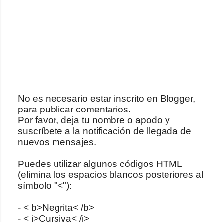
No es necesario estar inscrito en Blogger,
para publicar comentarios.
P
Por favor, deja tu nombre o apodo y
u
suscríbete a la notificación de llegada de
b
nuevos mensajes.
l
i
Puedes utilizar algunos códigos HTML
c
(elimina los espacios blancos posteriores al
a
símbolo "<"):
r
u
- < b>Negrita< /b>
n
- < i>Cursiva< /i>
c