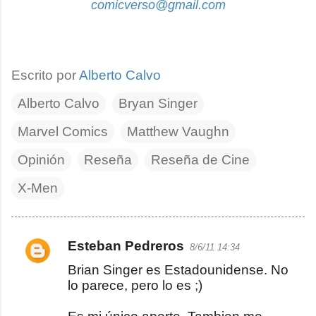
comicverso@gmail.com
Escrito por
Alberto Calvo
Alberto Calvo
Bryan Singer
Marvel Comics
Matthew Vaughn
Opinión
Reseña
Reseña de Cine
X-Men
Esteban Pedreros
8/6/11 14:34
C
Brian Singer es Estadounidense. No
o
lo parece, pero lo es ;)
m
e