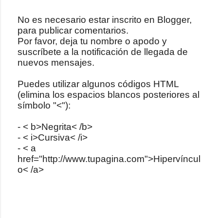
No es necesario estar inscrito en Blogger,
para publicar comentarios.
P
Por favor, deja tu nombre o apodo y
u
suscríbete a la notificación de llegada de
b
nuevos mensajes.
l
i
Puedes utilizar algunos códigos HTML
c
(elimina los espacios blancos posteriores al
a
símbolo "<"):
r
u
- < b>Negrita< /b>
n
- < i>Cursiva< /i>
c
- < a
o
href="http://www.tupagina.com">Hipervíncul
m
o< /a>
e
n
t
a
r