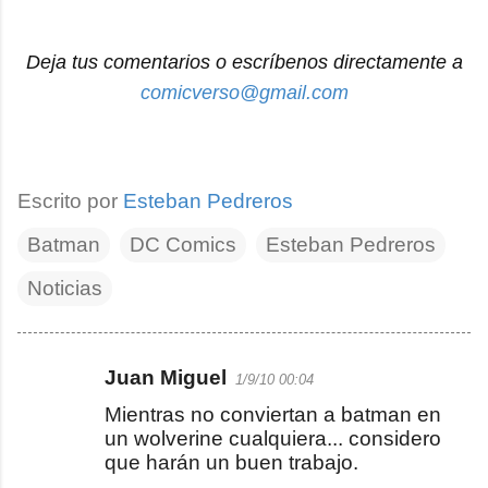
Deja tus comentarios o escríbenos directamente a
comicverso@gmail.com
Escrito por
Esteban Pedreros
Batman
DC Comics
Esteban Pedreros
Noticias
Juan Miguel
1/9/10 00:04
C
Mientras no conviertan a batman en
o
un wolverine cualquiera... considero
m
que harán un buen trabajo.
e