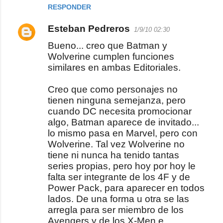
RESPONDER
n
t
Esteban Pedreros
1/9/10 02:30
a
Bueno... creo que Batman y
r
Wolverine cumplen funciones
i
similares en ambas Editoriales.
o
Creo que como personajes no
s
tienen ninguna semejanza, pero
cuando DC necesita promocionar
algo, Batman aparece de invitado...
lo mismo pasa en Marvel, pero con
Wolverine. Tal vez Wolverine no
tiene ni nunca ha tenido tantas
series propias, pero hoy por hoy le
falta ser integrante de los 4F y de
Power Pack, para aparecer en todos
lados. De una forma u otra se las
arregla para ser miembro de los
Avengers y de los X-Men e