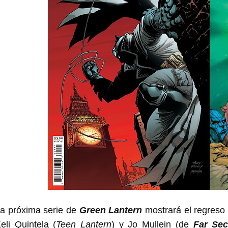
a próxima serie de
Green Lantern
mostrará el regreso
eli Quintela (
Teen Lantern
) y Jo Mullein (de
Far Sec