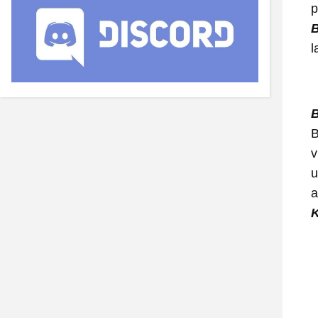
p
B
l
B
B
v
u
a
K