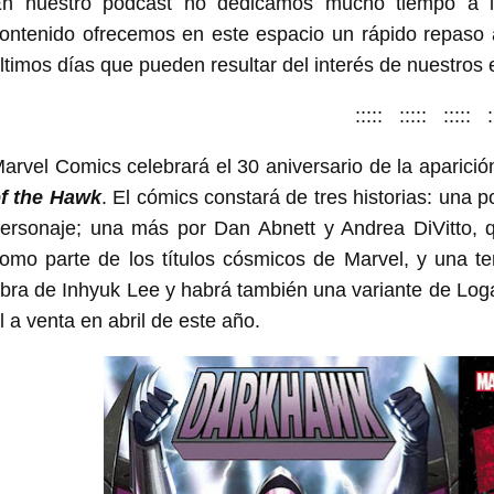
n nuestro podcast no dedicamos mucho tiempo a l
ontenido ofrecemos en este espacio un rápido repaso a
ltimos días que pueden resultar del interés de nuestros 
::::: ::::: ::::: :
arvel Comics celebrará el 30 aniversario de la aparici
f the Hawk
. El cómics constará de tres historias: una
ersonaje; una más por Dan Abnett y Andrea DiVitto, qu
omo parte de los títulos cósmicos de Marvel, y una ter
bra de Inhyuk Lee y habrá también una variante de Lo
l a venta en abril de este año.