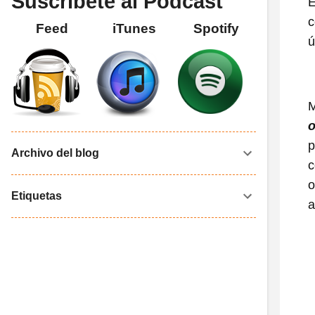
Suscríbete al Podcast
E
c
Feed
iTunes
Spotify
ú
M
o
p
Archivo del blog
c
o
Etiquetas
a