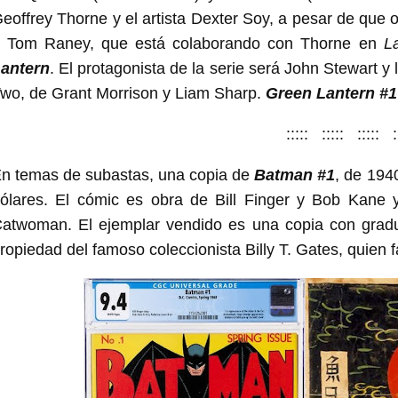
eoffrey Thorne y el artista Dexter Soy, a pesar de que
 Tom Raney, que está colaborando con Thorne en
L
antern
. El protagonista de la serie será John Stewart y
wo, de Grant Morrison y Liam Sharp.
Green Lantern #1
::::: ::::: ::::: :
n temas de subastas, una copia de
Batman #1
, de 194
ólares. El cómic es obra de Bill Finger y Bob Kane 
atwoman. El ejemplar vendido es una copia con grad
ropiedad del famoso coleccionista Billy T. Gates, quien f