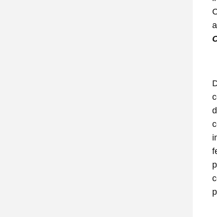
C
a
C
D
c
d
c
i
f
p
c
p