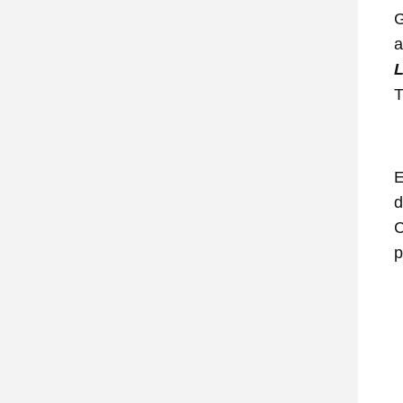
G
a
L
T
E
d
C
p