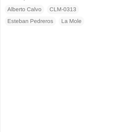
Alberto Calvo
CLM-0313
Esteban Pedreros
La Mole
C
o
m
e
n
t
a
r
i
o
s