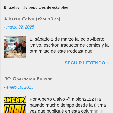
Entradas más populares de este blog
Alberto Calvo (1974-2025)
-
marzo 02, 2025
El sábado 1 de marzo falleció Alberto
Calvo, escritor, traductor de cómics y la
otra mitad de este Podcast que
tercamente mantuvimos vivo por casi
SEGUIR LEYENDO »
14 años. La foto que ven es una selfie
que nos tomamos en marzo de 2020
cuando visité la Ciudad de México en
RC: Operación Bolívar
mis vacaciones, justo antes de que
-
enero 16, 2013
empezara la pandemia por el Covid-
19, oportunidad en que tuvo la
Por Alberto Calvo @ albion2112 Ha
gentileza de mostrarme muchos
pasado mucho tiempo desde la última
lugares de la ciudad y ayudarme a
vez que publiqué en esta columna, así
conseguir entradas para visitar la Mole,