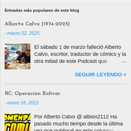
Entradas más populares de este blog
Alberto Calvo (1974-2025)
-
marzo 02, 2025
El sábado 1 de marzo falleció Alberto
Calvo, escritor, traductor de cómics y la
otra mitad de este Podcast que
tercamente mantuvimos vivo por casi
SEGUIR LEYENDO »
14 años. La foto que ven es una selfie
que nos tomamos en marzo de 2020
cuando visité la Ciudad de México en
RC: Operación Bolívar
mis vacaciones, justo antes de que
-
enero 16, 2013
empezara la pandemia por el Covid-
19, oportunidad en que tuvo la
Por Alberto Calvo @ albion2112 Ha
gentileza de mostrarme muchos
pasado mucho tiempo desde la última
lugares de la ciudad y ayudarme a
vez que publiqué en esta columna, así