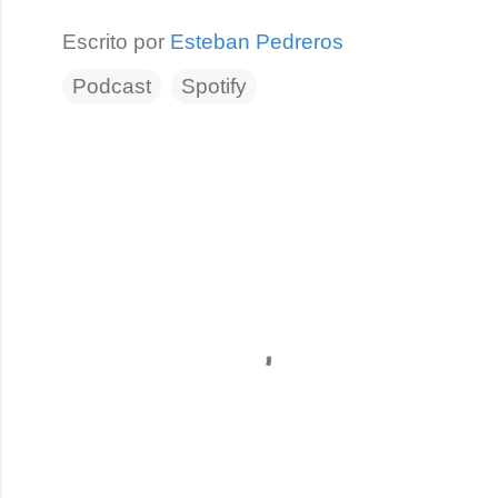
Escrito por
Esteban Pedreros
Podcast
Spotify
C
o
m
e
n
t
a
r
i
o
s