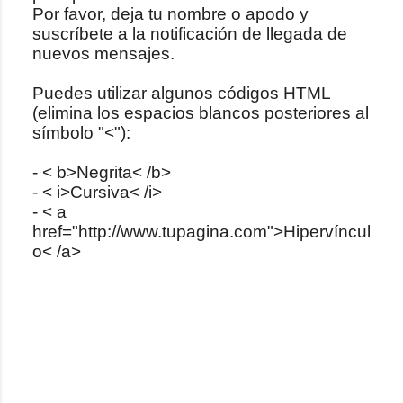
Por favor, deja tu nombre o apodo y
u
suscríbete a la notificación de llegada de
b
nuevos mensajes.
l
i
Puedes utilizar algunos códigos HTML
c
(elimina los espacios blancos posteriores al
a
símbolo "<"):
r
u
- < b>Negrita< /b>
n
- < i>Cursiva< /i>
c
- < a
o
href="http://www.tupagina.com">Hipervíncul
m
o< /a>
e
n
t
a
r
i
o