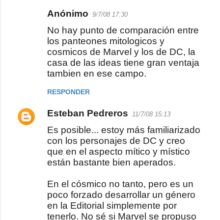
Anónimo
9/7/08 17:30
C
No hay punto de comparación entre
o
los panteones mitologicos y
m
cosmicos de Marvel y los de DC, la
e
casa de las ideas tiene gran ventaja
tambien en ese campo.
n
t
RESPONDER
a
Esteban Pedreros
r
11/7/08 15:13
i
Es posible... estoy más familiarizado
con los personajes de DC y creo
o
que en el aspecto mítico y místico
s
están bastante bien aperados.
En el cósmico no tanto, pero es un
poco forzado desarrollar un género
en la Editorial simplemente por
tenerlo. No sé si Marvel se propuso