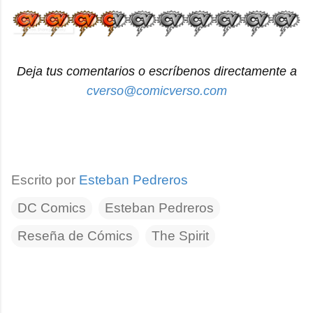
Deja tus comentarios o escríbenos directamente a
cverso@comicverso.com
Escrito por
Esteban Pedreros
DC Comics
Esteban Pedreros
Reseña de Cómics
The Spirit
C
o
m