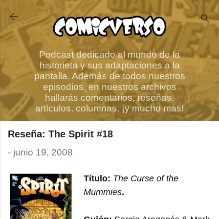
Ir al contenido principal
Podcast dedicado al mundo de la
historieta y sus adaptaciones a la
pantalla. Además de todos nuestros
episodios, en nuestros archivos
hallarás comentarios, reseñas,
artículos, columnas, ¡y mucho más!
Reseña: The Spirit #18
-
junio 19, 2008
Título:
The Curse of the
Mummies
.