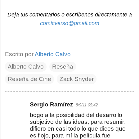
Deja tus comentarios o escríbenos directamente a
comicverso@gmail.com
Escrito por
Alberto Calvo
Alberto Calvo
Reseña
Reseña de Cine
Zack Snyder
Sergio Ramírez
8/9/11 05:42
C
bogo a la posibilidad del desarrollo
o
subjetivo de las ideas, para resumir:
m
difiero en casi todo lo que dices que
e
es flojo, para mí la película fue