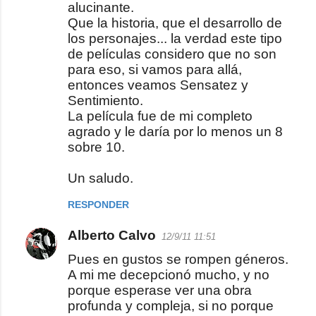
alucinante.
n
Que la historia, que el desarrollo de
t
los personajes... la verdad este tipo
a
de películas considero que no son
r
para eso, si vamos para allá,
entonces veamos Sensatez y
i
Sentimiento.
o
La película fue de mi completo
s
agrado y le daría por lo menos un 8
sobre 10.
Un saludo.
RESPONDER
Alberto Calvo
12/9/11 11:51
Pues en gustos se rompen géneros.
A mi me decepcionó mucho, y no
porque esperase ver una obra
profunda y compleja, si no porque