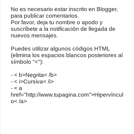
No es necesario estar inscrito en Blogger,
para publicar comentarios.
P
Por favor, deja tu nombre o apodo y
u
suscríbete a la notificación de llegada de
b
nuevos mensajes.
l
i
Puedes utilizar algunos códigos HTML
c
(elimina los espacios blancos posteriores al
a
símbolo "<"):
r
u
- < b>Negrita< /b>
n
- < i>Cursiva< /i>
c
- < a
o
href="http://www.tupagina.com">Hipervíncul
m
o< /a>
e
n
t
a
r