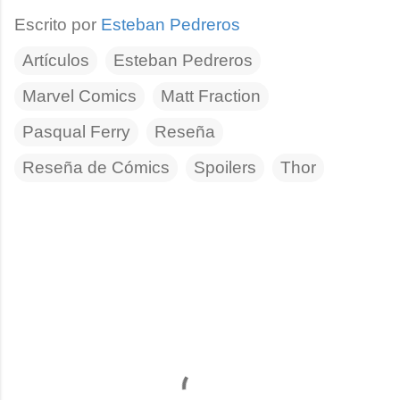
Escrito por
Esteban Pedreros
Artículos
Esteban Pedreros
Marvel Comics
Matt Fraction
Pasqual Ferry
Reseña
Reseña de Cómics
Spoilers
Thor
C
o
m
e
n
t
a
r