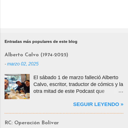
Entradas más populares de este blog
Alberto Calvo (1974-2025)
-
marzo 02, 2025
El sábado 1 de marzo falleció Alberto
Calvo, escritor, traductor de cómics y la
otra mitad de este Podcast que
tercamente mantuvimos vivo por casi
SEGUIR LEYENDO »
14 años. La foto que ven es una selfie
que nos tomamos en marzo de 2020
cuando visité la Ciudad de México en
RC: Operación Bolívar
mis vacaciones, justo antes de que