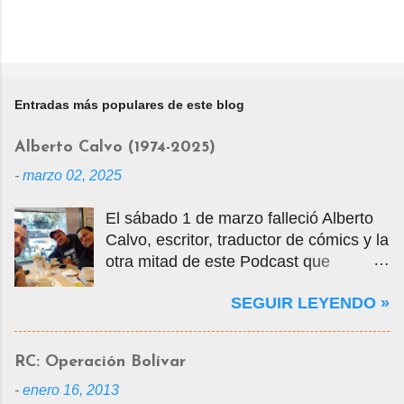
Entradas más populares de este blog
Alberto Calvo (1974-2025)
-
marzo 02, 2025
El sábado 1 de marzo falleció Alberto
Calvo, escritor, traductor de cómics y la
otra mitad de este Podcast que
tercamente mantuvimos vivo por casi
SEGUIR LEYENDO »
14 años. La foto que ven es una selfie
que nos tomamos en marzo de 2020
cuando visité la Ciudad de México en
RC: Operación Bolívar
mis vacaciones, justo antes de que
-
enero 16, 2013
empezara la pandemia por el Covid-