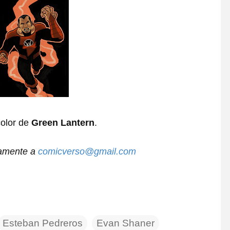
color de
Green Lantern
.
tamente a
comicverso@gmail.com
Esteban Pedreros
Evan Shaner