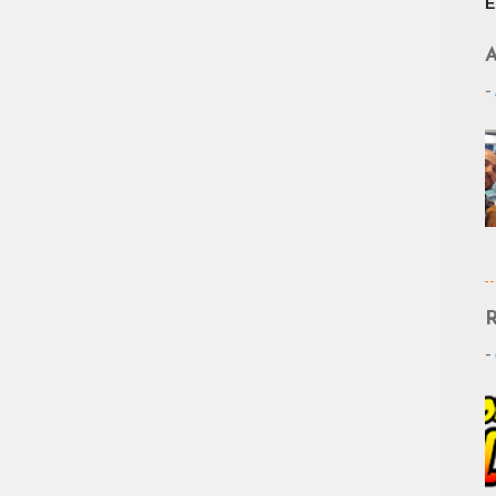
E
A
-
R
-