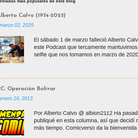
ntradas más populares de este blog
lberto Calvo (1974-2025)
marzo 02, 2025
El sábado 1 de marzo falleció Alberto Calvo
este Podcast que tercamente mantuvimos v
selfie que nos tomamos en marzo de 2020 
vacaciones, justo antes de que empezara 
tuvo la gentileza de mostrarme muchos lu
entradas para visitar la Mole, donde con
Alberto nos conocimos en los grupos de ya
C: Operación Bolívar
modalidad de interacción de la edad medi
enero 16, 2013
masificarse, donde por varios años inte
personas sobre los cómics que leíamos y l
Por Alberto Calvo @ albion2112 Ha pasad
superhéroes. En junio de 2006 nació Comic
publiqué en esta columna, así que decidí
ser en un webzine de cómics, con columnas
más tiempo. Comicverso da la bienvenida
Comicteca, y para empezar esta nueva et