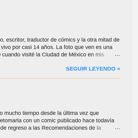
, escritor, traductor de cómics y la otra mitad de
ivo por casi 14 años. La foto que ven es una
cuando visité la Ciudad de México en mis
la pandemia por el Covid-19, oportunidad en que
SEGUIR LEYENDO »
gares de la ciudad y ayudarme a conseguir
ocí a algunos de sus amigos de Comikaze. Con
hoo, por allá por el año 2000 o 2001, una
a de internet, cuando recién comenzaba a
rcambiamos mensajes con un centenar de
a historia del medio, sobre todo del género de
o mucho tiempo desde la última vez que
verso, que originalmente tenía la intención de
 retomarla con un comic publicado hace todavía
, reseñas y noticias y ...
 de regreso a las Recomendaciones de la
apa de esta columna, dedicamos el espacio a