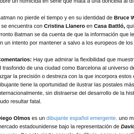
obre un homicida en serie que mata a una doncella al día
atman no pierde el tiempo y en su identidad de
Bruce 
 se encuentra con
Cristina Llanero
en
Casa Battló,
qui
ronto Batman se da cuenta de que la información que le
n un intento por mantener a salvo a los europeos de lo
omentarios:
Hay que admirar la flexibilidad que muest
l trasfondo de una ciudad como Barcelona al universo 
uzgar la precisión o destreza con la que incorpora esto
ibujante tiene la oportunidad de ilustrar las postales m
nternacionalmente, sin distraerse del desarrollo de la 
udo resultar fatal.
Diego Olmos
es un
dibujante español emergente,
uno má
ercado estadounidense bajo la representación de
Davi