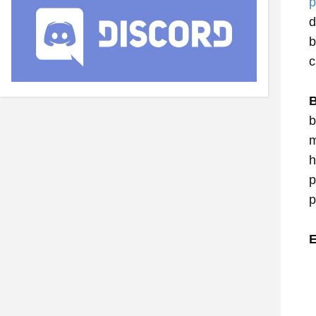
p
d
b
c
B
b
m
h
p
p
E