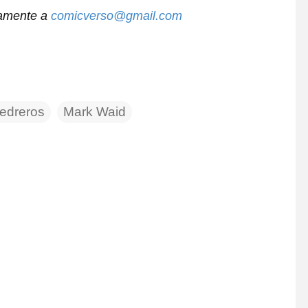
tamente a
comicverso@gmail.com
edreros
Mark Waid