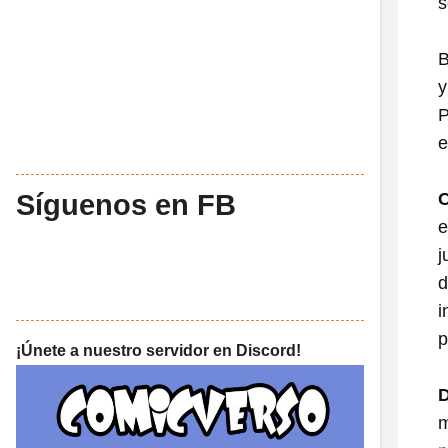
s
B
y
P
e
Síguenos en FB
C
e
j
d
i
p
¡Únete a nuestro servidor en Discord!
m