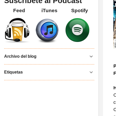
Suscríbete al Podcast
Feed
iTunes
Spotify
Archivo del blog
P
Etiquetas
F
H
C
c
C