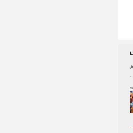
E
A
-