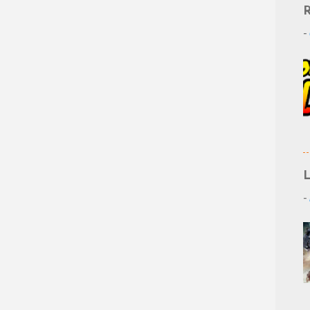
R
-
L
-