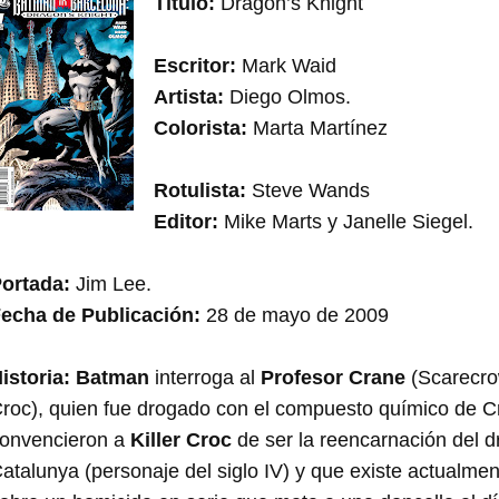
Título:
Dragon’s Knight
Escritor:
Mark Waid
Artista:
Diego Olmos.
Colorista:
Marta Martínez
Rotulista:
Steve Wands
Editor:
Mike Marts y Janelle Siegel.
ortada:
Jim Lee.
echa de Publicación:
28 de mayo de 2009
istoria:
Batman
interroga al
Profesor Crane
(Scarecro
roc), quien fue drogado con el compuesto químico de C
onvencieron a
Killer Croc
de ser la reencarnación del 
atalunya (personaje del siglo IV) y que existe actualme