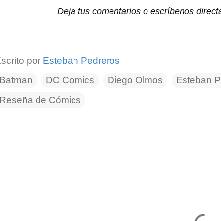
Deja tus comentarios o escríbenos direc
scrito por
Esteban Pedreros
Batman
DC Comics
Diego Olmos
Esteban P
Reseña de Cómics
C
o
m
e
n
t
a