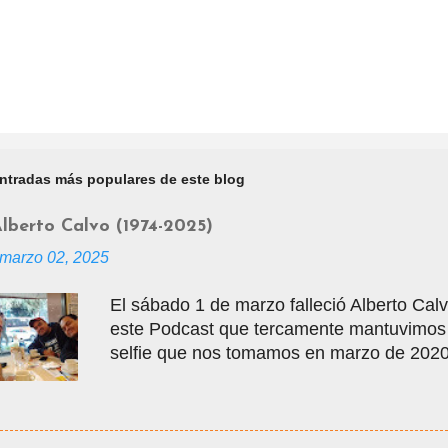
ntradas más populares de este blog
lberto Calvo (1974-2025)
marzo 02, 2025
El sábado 1 de marzo falleció Alberto Calvo
este Podcast que tercamente mantuvimos v
selfie que nos tomamos en marzo de 2020 
vacaciones, justo antes de que empezara 
tuvo la gentileza de mostrarme muchos lu
entradas para visitar la Mole, donde con