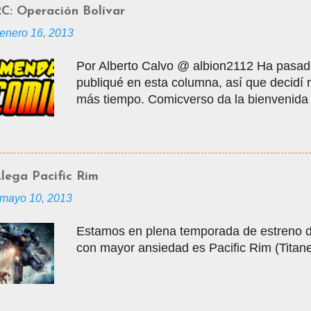
Alberto nos conocimos en los grupos de ya
C: Operación Bolívar
modalidad de interacción de la edad medi
enero 16, 2013
masificarse, donde por varios años inte
personas sobre los cómics que leíamos y l
Por Alberto Calvo @ albion2112 Ha pasad
superhéroes. En junio de 2006 nació Comic
publiqué en esta columna, así que decidí
ser en un webzine de cómics, con columnas
más tiempo. Comicverso da la bienvenida
Comicteca, y para empezar esta nueva et
una historia casi mítica dentro de la es
de una de las más controversiales en el m
Taller del Perro, y mientras colaboraba con
lega Pacific Rim
creo la que a la fecha es considerada com
mayo 10, 2013
Operación Bolívar.
Estamos en plena temporada de estreno d
con mayor ansiedad es Pacific Rim (Titane