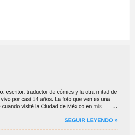
, escritor, traductor de cómics y la otra mitad de
ivo por casi 14 años. La foto que ven es una
cuando visité la Ciudad de México en mis
la pandemia por el Covid-19, oportunidad en que
SEGUIR LEYENDO »
gares de la ciudad y ayudarme a conseguir
ocí a algunos de sus amigos de Comikaze. Con