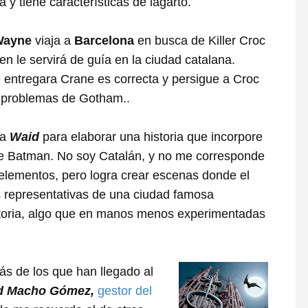
 y tiene características de lagarto.
Wayne
viaja a
Barcelona
en busca de Killer Croc
en le servirá de guía en la ciudad catalana.
 entregara Crane es correcta y persigue a Croc
s problemas de Gotham..
ra
Waid
para elaborar una historia que incorpore
de Batman. No soy Catalán, y no me corresponde
s elementos, pero logra crear escenas donde el
ás representativas de una ciudad famosa
historia, algo que en manos menos experimentadas
s de los que han llegado al
d Macho Gómez,
gestor del