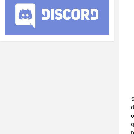
S
d
o
q
p