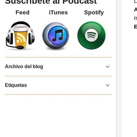
Suscríbete al Podcast
L
A
Feed
iTunes
Spotify
E
Archivo del blog
Etiquetas