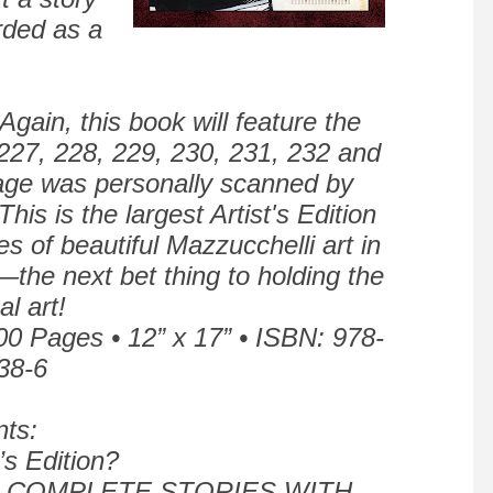
arded as a
 Again, this book will feature the
227, 228, 229, 230, 231, 232 and
age was personally scanned by
his is the largest Artist's Edition
es of beautiful Mazzucchelli art in
the next bet thing to holding the
al art!
00 Pages • 12” x 17” • ISBN: 978-
38-6
nts:
’s Edition?
S COMPLETE STORIES WITH