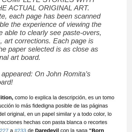
E ACTUAL ORIGINAL ART.
ite, each page has been scanned
le the experience of viewing the
e able to clearly see paste-overs,
es, art corrections. Each page is
he paper selected is as close as
inal art board.
st appeared: On John Romita’s
ard!
ition,
como lo explica la descripción, es un tomo
cción lo más fidedigna posible de las páginas
original, en un papel similar y a todo color, lo
rrecciones hechas con pasta blanca o recortes
227
a
#233
de
Daredevil
con la saga
"Born