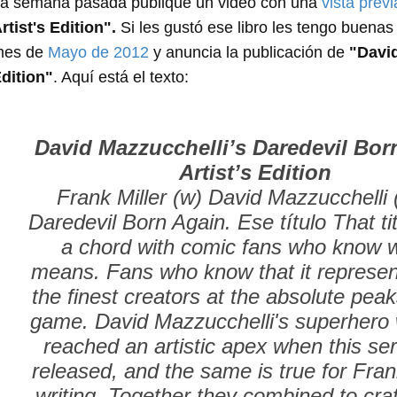
a semana pasada publiqué un video con una
vista previ
rtist's Edition".
Si les gustó ese libro les tengo buenas 
mes de
Mayo de 2012
y anuncia la publicación de
"David
dition"
. Aquí está el texto:
David Mazzucchelli’s Daredevil Bor
Artist’s Edition
Frank Miller (w) David Mazzucchelli 
Daredevil Born Again. Ese título That tit
a chord with comic fans who know w
means. Fans who know that it represen
the finest creators at the absolute peak
game. David Mazzucchelli's superhero
reached an artistic apex when this se
released, and the same is true for Frank
writing. Together they combined to craf