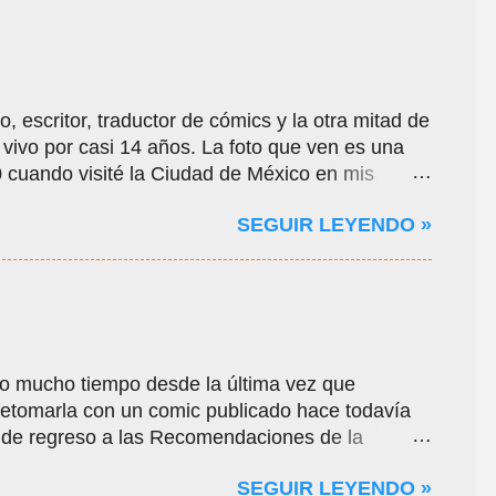
, escritor, traductor de cómics y la otra mitad de
ivo por casi 14 años. La foto que ven es una
cuando visité la Ciudad de México en mis
la pandemia por el Covid-19, oportunidad en que
SEGUIR LEYENDO »
gares de la ciudad y ayudarme a conseguir
ocí a algunos de sus amigos de Comikaze. Con
hoo, por allá por el año 2000 o 2001, una
a de internet, cuando recién comenzaba a
rcambiamos mensajes con un centenar de
a historia del medio, sobre todo del género de
o mucho tiempo desde la última vez que
verso, que originalmente tenía la intención de
 retomarla con un comic publicado hace todavía
, reseñas y noticias y ...
 de regreso a las Recomendaciones de la
apa de esta columna, dedicamos el espacio a
SEGUIR LEYENDO »
cena comiquera independiente de México, además