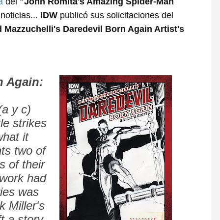
a
del
"John Romita's Amazing Spider-Man
noticias...
IDW
publicó sus solicitaciones del
 Mazzuchelli's Daredevil Born Again Artist's
n Again:
(a y c)
le strikes
hat it
ts two of
s of their
 work had
ries was
 Miller's
t a story