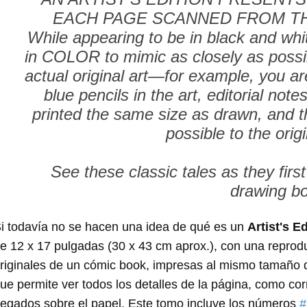
EACH PAGE SCANNED FROM TH
While appearing to be in black and wh
in COLOR to mimic as closely as possib
actual original art—for example, you ar
blue pencils in the art, editorial not
printed the same size as drawn, and t
possible to the orig
See these classic tales as they fir
drawing bo
i todavía no se hacen una idea de qué es un
Artist's Ed
e 12 x 17 pulgadas (30 x 43 cm aprox.), con una reprodu
riginales de un cómic book, impresas al mismo tamaño del 
ue permite ver todos los detalles de la página, como co
egados sobre el papel. Este tomo incluye los números
#