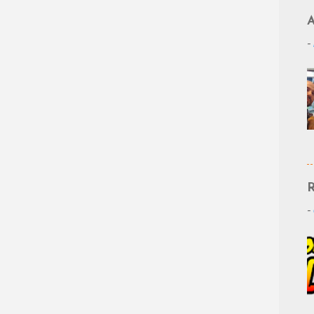
A
-
R
-