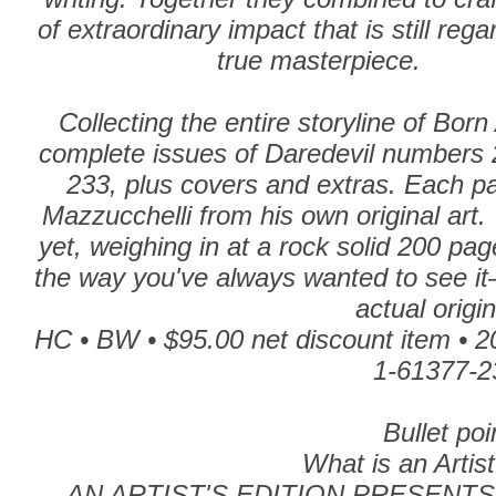
of extraordinary impact that is still reg
true masterpiece.
Collecting the entire storyline of Born
complete issues of Daredevil numbers 
233, plus covers and extras. Each p
Mazzucchelli from his own original art. T
yet, weighing in at a rock solid 200 pag
the way you've always wanted to see it—
actual origin
HC • BW • $95.00 net discount item • 2
1-61377-2
Bullet poi
What is an Artist
AN ARTIST'S EDITION PRESENT