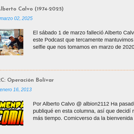
lberto Calvo (1974-2025)
marzo 02, 2025
El sábado 1 de marzo falleció Alberto Calvo
este Podcast que tercamente mantuvimos v
selfie que nos tomamos en marzo de 2020 
vacaciones, justo antes de que empezara 
tuvo la gentileza de mostrarme muchos lu
entradas para visitar la Mole, donde con
Alberto nos conocimos en los grupos de ya
C: Operación Bolívar
modalidad de interacción de la edad medi
enero 16, 2013
masificarse, donde por varios años inte
personas sobre los cómics que leíamos y l
Por Alberto Calvo @ albion2112 Ha pasad
superhéroes. En junio de 2006 nació Comic
publiqué en esta columna, así que decidí
ser en un webzine de cómics, con columnas
más tiempo. Comicverso da la bienvenida
Comicteca, y para empezar esta nueva et
una historia casi mítica dentro de la es