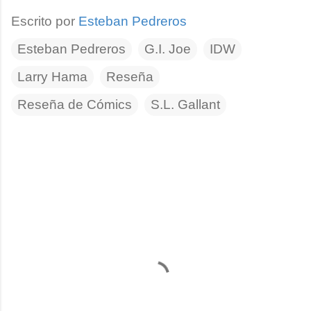
Escrito por
Esteban Pedreros
Esteban Pedreros
G.I. Joe
IDW
Larry Hama
Reseña
Reseña de Cómics
S.L. Gallant
C
o
m
e
n
t
a
r
i