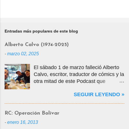
Entradas más populares de este blog
Alberto Calvo (1974-2025)
-
marzo 02, 2025
El sábado 1 de marzo falleció Alberto
Calvo, escritor, traductor de cómics y la
otra mitad de este Podcast que
tercamente mantuvimos vivo por casi
SEGUIR LEYENDO »
14 años. La foto que ven es una selfie
que nos tomamos en marzo de 2020
cuando visité la Ciudad de México en
RC: Operación Bolívar
mis vacaciones, justo antes de que
-
enero 16, 2013
empezara la pandemia por el Covid-