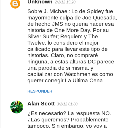
Unknown
2/2/12 15:20
C
Sobre J. Michael: Lo de Spidey fue
o
mayormente culpa de Joe Quesada,
m
de hecho JMS no quería hacer esa
e
historia de One More Day. Por su
Silver Surfer; Requiem y The
n
Twelve, lo considero el mejor
t
calificado para llevar este tipo de
a
historias. Claro, no compraré
r
ninguna, a estas alturas DC parece
una parodia de si misma, y
i
capitalizar con Watchmen es como
o
querer corregir La Ultima Cena.
s
RESPONDER
Alan Scott
3/2/12 01:00
¿Es necesario? La respuesta NO.
¿Las queremos? Probablemente
tampoco. Sin embargo, yo voy a