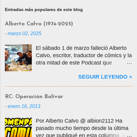
Entradas más populares de este blog
Alberto Calvo (1974-2025)
-
marzo 02, 2025
El sábado 1 de marzo falleció Alberto
Calvo, escritor, traductor de cómics y la
otra mitad de este Podcast que
tercamente mantuvimos vivo por casi
SEGUIR LEYENDO »
14 años. La foto que ven es una selfie
que nos tomamos en marzo de 2020
cuando visité la Ciudad de México en
RC: Operación Bolívar
mis vacaciones, justo antes de que
-
enero 16, 2013
empezara la pandemia por el Covid-
19, oportunidad en que tuvo la
Por Alberto Calvo @ albion2112 Ha
gentileza de mostrarme muchos
pasado mucho tiempo desde la última
lugares de la ciudad y ayudarme a
vez que publiqué en esta columna, así
conseguir entradas para visitar la Mole,