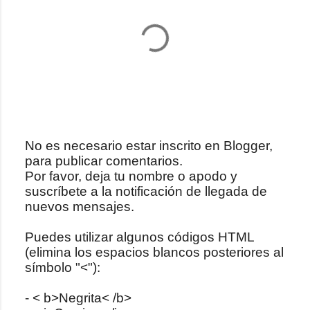
No es necesario estar inscrito en Blogger,
para publicar comentarios.
P
Por favor, deja tu nombre o apodo y
u
suscríbete a la notificación de llegada de
b
nuevos mensajes.
l
i
Puedes utilizar algunos códigos HTML
c
(elimina los espacios blancos posteriores al
a
símbolo "<"):
r
u
- < b>Negrita< /b>
n