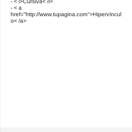
- < i>Cursiva< /i>
c
- < a
o
href="http://www.tupagina.com">Hipervíncul
m
o< /a>
e
n
t
a
r
i
o